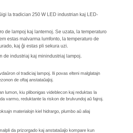
ŭigi la tradician 250 W LED industrian kaj LED-
 de lampoj kaj lanternoj. Se uzata, la temperaturo
mem estas malvarma lumfonto, la temperaturo de
rado, kaj ĝi estas pli sekura uzi.
n de industriaj kaj minindustriaj lampoj.
aŭron ol tradiciaj lampoj. Ili povas elteni malglatajn
zonon de oftaj anstataŭaĵoj.
an lumon, kiu plibonigas videblecon kaj reduktas la
 da varmo, reduktante la riskon de brulvundoj aŭ fajroj.
sajn materialojn kiel hidrargo, plumbo aŭ aliaj
 malpli da prizorgado kaj anstataŭaĵo kompare kun