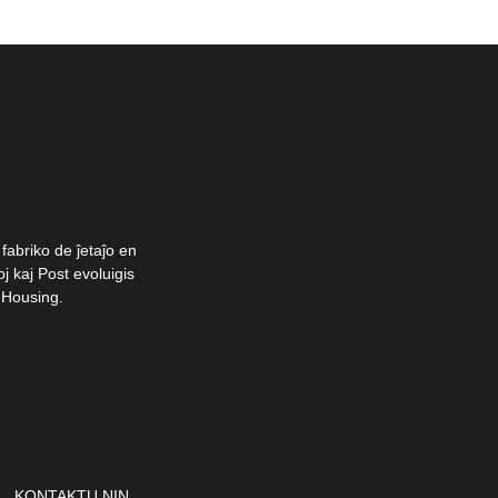
fabriko de ĵetaĵo en
j kaj Post evoluigis
 Housing.
KONTAKTU NIN