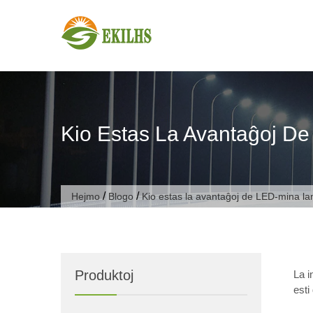
Saltu al enhavo
Kio Estas La Avantaĝoj 
/
/
Hejmo
Blogo
Kio estas la avantaĝoj de LED-mina l
Produktoj
La i
esti