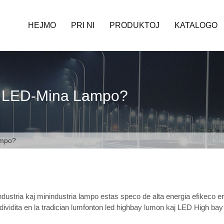
HEJMO
PRI NI
PRODUKTOJ
KATALOGO
De LED-Mina Lampo?
ampo?
ndustria kaj minindustria lampo estas speco de alta energia efikeco
 dividita en la tradician lumfonton led highbay lumon kaj LED High ba