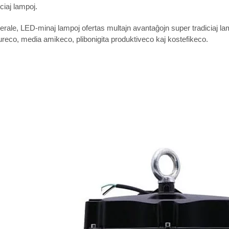
iciaj lampoj.
rale, LED-minaj lampoj ofertas multajn avantaĝojn super tradiciaj lamp
reco, media amikeco, plibonigita produktiveco kaj kostefikeco.