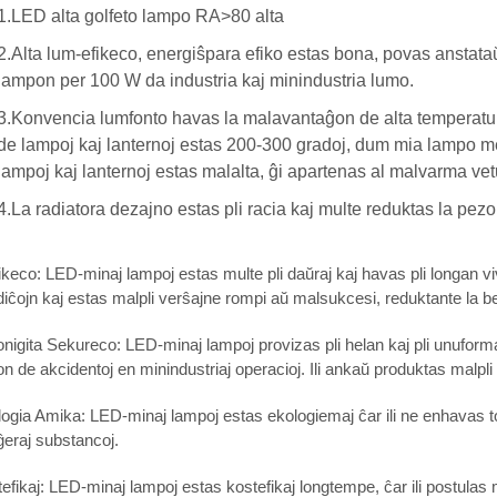
1.LED alta golfeto lampo RA>80 alta
2.Alta lum-efikeco, energiŝpara efiko estas bona, povas anstata
lampon per 100 W da industria kaj minindustria lumo.
3.Konvencia lumfonto havas la malavantaĝon de alta temperaturo
de lampoj kaj lanternoj estas 200-300 gradoj, dum mia lampo 
lampoj kaj lanternoj estas malalta, ĝi apartenas al malvarma vetu
4.La radiatora dezajno estas pli racia kaj multe reduktas la pezo
ikeco: LED-minaj lampoj estas multe pli daŭraj kaj havas pli longan vivd
iĉojn kaj estas malpli verŝajne rompi aŭ malsukcesi, reduktante la be
onigita Sekureco: LED-minaj lampoj provizas pli helan kaj pli unuform
on de akcidentoj en minindustriaj operacioj. Ili ankaŭ produktas malpli
ogia Amika: LED-minaj lampoj estas ekologiemaj ĉar ili ne enhavas tok
eraj substancoj.
efikaj: LED-minaj lampoj estas kostefikaj longtempe, ĉar ili postulas