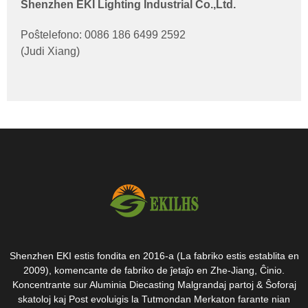
Shenzhen EKI Lighting Industrial Co.,Ltd.
Poŝtelefono: 0086 186 6499 2592
(Judi Xiang)
Shenzhen EKI estis fondita en 2016-a (La fabriko estis establita en
2009), komencante de fabriko de ĵetaĵo en Zhe-Jiang, Ĉinio.
Koncentrante sur Aluminia Diecasting Malgrandaj partoj & Ŝoforaj
skatoloj kaj Post evoluigis la Tutmondan Merkaton farante nian