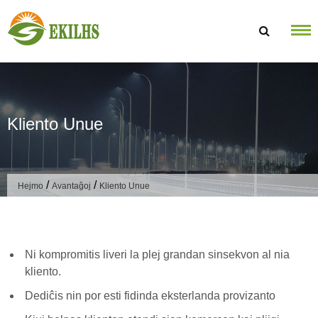
Saltu al enhavo
Kliento Unue
/
/
Hejmo
Avantaĝoj
Kliento Unue
Ni kompromitis liveri la plej grandan sinsekvon al nia
kliento.
Dediĉis nin por esti fidinda eksterlanda provizanto