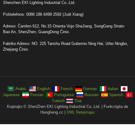
Shenzhen EKI Lighting Industrial Co.,Ltd.
Poŝtelefono: 0086 186 6499 2592 (Judi Xiang)
Adreso: Ĉambro 612, No.15 Orienta Vojo ShaJiang, SongGang Strato
Bao An, ShenZhen, GuangDong Ĉinio.
Fabriko Adreso: NO. 225 Tanshu Road Gubernio Ning Hai, Urbo Ningbo,
Zhejiang Ĉinio.
Arabic
English
French
German
Italian
Japanese
Persian
Portuguese
Russian
Spanish
Turkish
Thai
Kopirajto © ShenZhen EKI Lighting Industrial Co.,Ltd. | Funkciigita de
Hangheng.cc |
XML Retejmapo