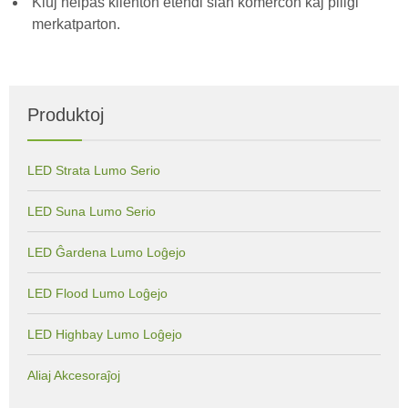
Kiuj helpas klienton etendi sian komercon kaj pliigi
merkatparton.
Produktoj
LED Strata Lumo Serio
LED Suna Lumo Serio
LED Ĝardena Lumo Loĝejo
LED Flood Lumo Loĝejo
LED Highbay Lumo Loĝejo
Aliaj Akcesoraĵoj