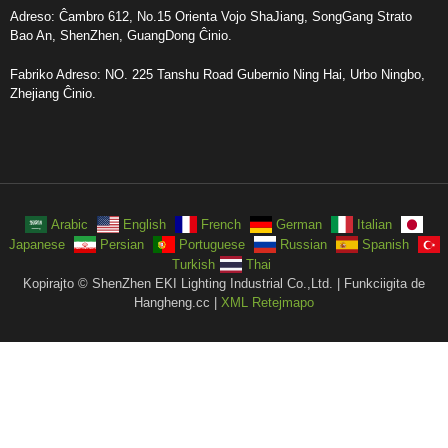
Adreso: Ĉambro 612, No.15 Orienta Vojo ShaJiang, SongGang Strato
Bao An, ShenZhen, GuangDong Ĉinio.
Fabriko Adreso: NO. 225 Tanshu Road Gubernio Ning Hai, Urbo Ningbo,
Zhejiang Ĉinio.
Arabic
English
French
German
Italian
Japanese
Persian
Portuguese
Russian
Spanish
Turkish
Thai
Kopirajto © ShenZhen EKI Lighting Industrial Co.,Ltd. | Funkciigita de
Hangheng.cc |
XML Retejmapo