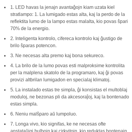
1. LED havas la jenajn avantaĝojn kiam uzata kiel
stratlampo: 1. La lumigado estas alta, kaj la perdo de la
reflektita lumo de la lampo estas malalta, kio povas ŝpari
70% de la energio.
2. Inteligenta kontrolo, cifereca kontrolo kaj ĝustigo de
brilo ŝparas potencon.
3. Ne necesas alta premo kaj bona sekureco.
4. La brilo de la lumo povas esti malproksime kontrolita
per la malplena skatolo de la programaro, kaj ĝi povas
provizi altbrilan lumigadon en specialaj klimatoj.
5. La instalado estas tre simpla, ĝi konsistas el multoblaj
moduloj, ne bezonas pli da akcesoraĵoj, kaj la bontenado
estas simpla.
6. Neniu malŝparo aŭ lumpoluo.
7. Longa vivo, kio signifas, ke ne necesas ofte
anstataŭigi bulbojn kaj cirkvitojn, kio reduktas bontenajn