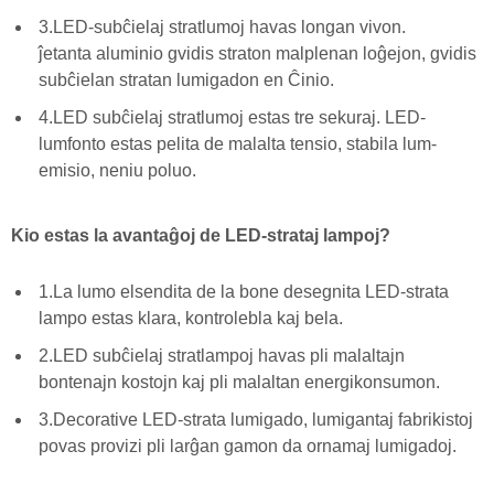
3.LED-subĉielaj stratlumoj havas longan vivon.
ĵetanta aluminio gvidis straton malplenan loĝejon, gvidis
subĉielan stratan lumigadon en Ĉinio.
4.LED subĉielaj stratlumoj estas tre sekuraj. LED-
lumfonto estas pelita de malalta tensio, stabila lum-
emisio, neniu poluo.
Kio estas la avantaĝoj de LED-strataj lampoj?
1.La lumo elsendita de la bone desegnita LED-strata
lampo estas klara, kontrolebla kaj bela.
2.LED subĉielaj stratlampoj havas pli malaltajn
bontenajn kostojn kaj pli malaltan energikonsumon.
3.Decorative LED-strata lumigado, lumigantaj fabrikistoj
povas provizi pli larĝan gamon da ornamaj lumigadoj.