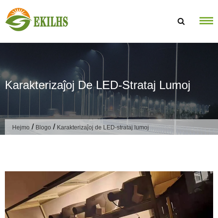
Saltu al enhavo
Karakterizaĵoj De LED-Strataj Lumoj
/
/
Hejmo
Blogo
Karakterizaĵoj de LED-strataj lumoj