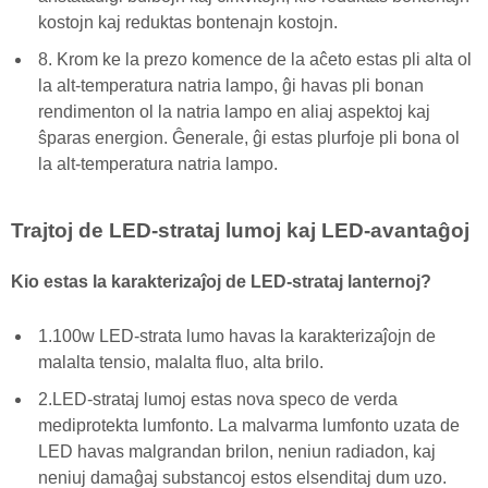
kostojn kaj reduktas bontenajn kostojn.
8. Krom ke la prezo komence de la aĉeto estas pli alta ol
la alt-temperatura natria lampo, ĝi havas pli bonan
rendimenton ol la natria lampo en aliaj aspektoj kaj
ŝparas energion. Ĝenerale, ĝi estas plurfoje pli bona ol
la alt-temperatura natria lampo.
Trajtoj de LED-strataj lumoj kaj LED-avantaĝoj
Kio estas la karakterizaĵoj de LED-strataj lanternoj?
1.100w LED-strata lumo havas la karakterizaĵojn de
malalta tensio, malalta fluo, alta brilo.
2.LED-strataj lumoj estas nova speco de verda
mediprotekta lumfonto. La malvarma lumfonto uzata de
LED havas malgrandan brilon, neniun radiadon, kaj
neniuj damaĝaj substancoj estos elsenditaj dum uzo.