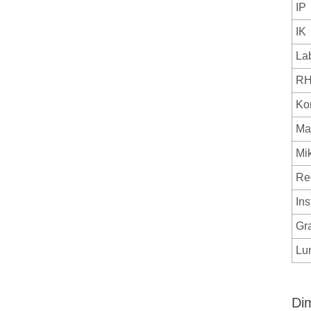
IP
IK
La
RH
Ko
Ma
Mi
Re
Ins
Gr
Lu
Di