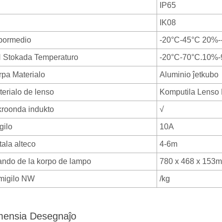
IP65
IK08
bormedio
-20°C-45°C 20%
 Stokada Temperaturo
-20°C-70°C.10%
rpa Materialo
Aluminio ĵetkubo
terialo de lenso
Komputila Lenso 
kroonda indukto
√
gilo
10A
tala alteco
4-6m
ando de la korpo de lampo
780 x 468 x 153
migilo NW
/kg
mensia Desegnaĵo