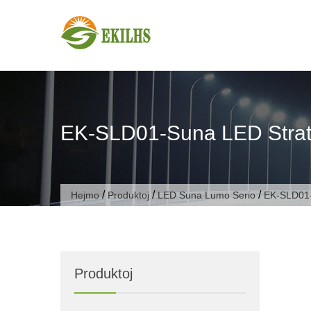
Saltu al enhavo
EK-SLD01-Suna LED Stra
/
/
/
Hejmo
Produktoj
LED Suna Lumo Serio
EK-SLD01-
Produktoj