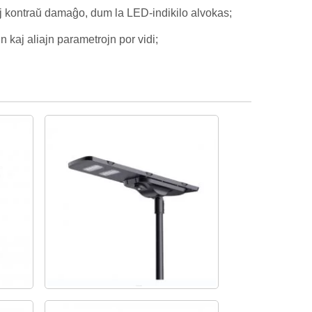
oj kontraŭ damaĝo, dum la LED-indikilo alvokas;
 kaj aliajn parametrojn por vidi;