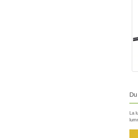
Du 
La l
lum