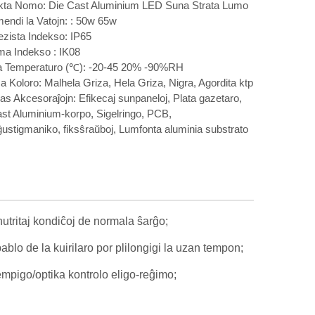
kta Nomo: Die Cast Aluminium LED Suna Strata Lumo
ndi la Vatojn: : 50w 65w
zista Indekso: IP65
ma Indekso : IK08
a Temperaturo (℃): -20-45 20% -90%RH
a Koloro: Malhela Griza, Hela Griza, Nigra, Agordita ktp
s Akcesoraĵojn: Efikecaj sunpaneloj, Plata gazetaro,
st Aluminium-korpo, Sigelringo, PCB,
ustigmaniko, fiksŝraŭboj, Lumfonta aluminia substrato
-nutritaj kondiĉoj de normala ŝarĝo;
blo de la kuirilaro por plilongigi la uzan tempon;
empigo/optika kontrolo eligo-reĝimo;