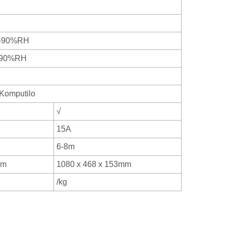
--90%RH
-90%RH
Komputilo
√
15A
6-8m
mm
1080 x 468 x 153mm
/kg