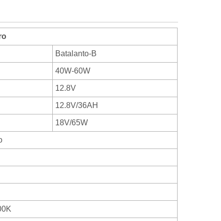
ro
Batalanto-B
40W-60W
12.8V
12.8V/36AH
18V/65W
o
00K