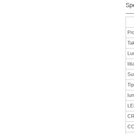
Sp
Pr
Ta
Lu
lit
Su
Ti
lu
LE
CR
C