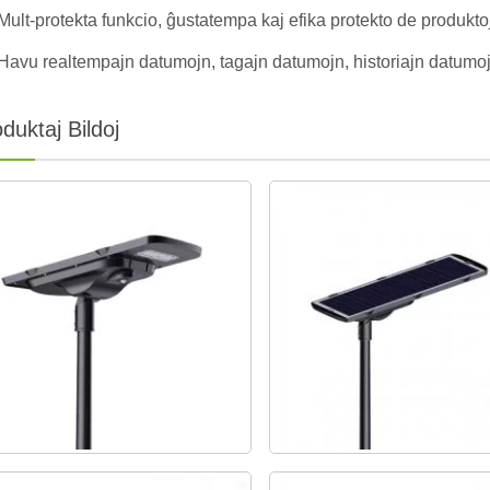
Mult-protekta funkcio, ĝustatempa kaj efika protekto de produkt
Havu realtempajn datumojn, tagajn datumojn, historiajn datumojn
duktaj Bildoj