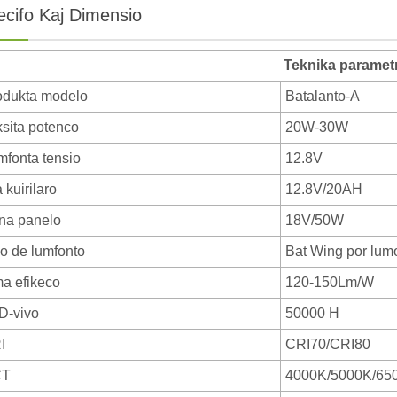
ecifo Kaj Dimensio
Teknika paramet
odukta modelo
Batalanto-A
ksita potenco
20W-30W
mfonta tensio
12.8V
ia kuirilaro
12.8V/20AH
na panelo
18V/50W
po de lumfonto
Bat Wing por lum
ma efikeco
120-150Lm/W
D-vivo
50000 H
I
CRI70/CRI80
CT
4000K/5000K/65