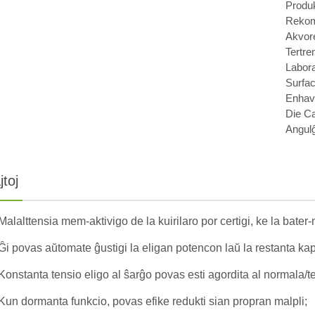
Produ
Rekome
Akvore
Tertre
Labor
Surfac
Enhava
Die Ca
Angulĝ
jtoj
Malalttensia mem-aktivigo de la kuirilaro por certigi, ke la bater
Ĝi povas aŭtomate ĝustigi la eligan potencon laŭ la restanta kapa
Konstanta tensio eligo al ŝarĝo povas esti agordita al normala/t
Kun dormanta funkcio, povas efike redukti sian propran malpli;