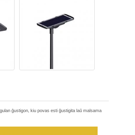
ngulan ĝustigon, kiu povas esti ĝustigita laŭ malsama